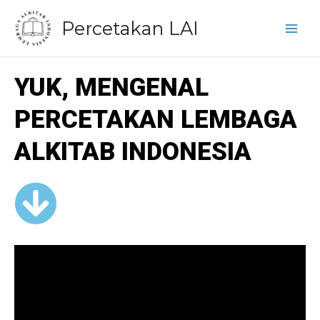
Lewati
Main
Percetakan LAI
ke
Men
konten
YUK, MENGENAL
PERCETAKAN LEMBAGA
ALKITAB INDONESIA