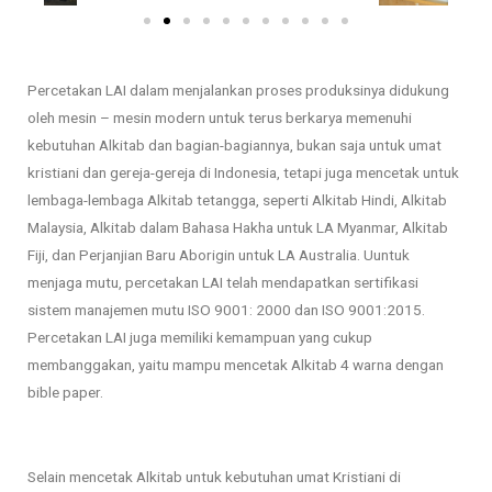
e
e
b
l
Percetakan LAI dalam menjalankan proses produksinya didukung
e
a
oleh mesin – mesin modern untuk terus berkarya memenuhi
kebutuhan Alkitab dan bagian-bagiannya, bukan saja untuk umat
l
n
kristiani dan gereja-gereja di Indonesia, tetapi juga mencetak untuk
lembaga-lembaga Alkitab tetangga, seperti Alkitab Hindi, Alkitab
u
j
Malaysia, Alkitab dalam Bahasa Hakha untuk LA Myanmar, Alkitab
Fiji, dan Perjanjian Baru Aborigin untuk LA Australia. Uuntuk
m
u
menjaga mutu, percetakan LAI telah mendapatkan sertifikasi
sistem manajemen mutu ISO 9001: 2000 dan ISO 9001:2015.
n
t
Percetakan LAI juga memiliki kemampuan yang cukup
membanggakan, yaitu mampu mencetak Alkitab 4 warna dengan
y
n
bible paper.
a
y
a
Selain mencetak Alkitab untuk kebutuhan umat Kristiani di 